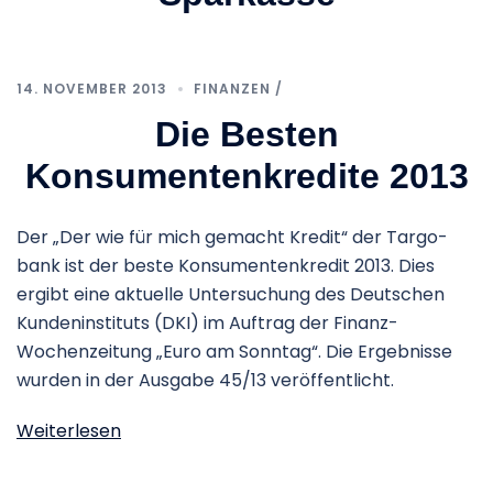
14. NOVEMBER 2013
FINANZEN /
Die Besten
Konsumentenkredite 2013
Der „Der wie für mich gemacht Kre­dit“ der Targ­o­
bank ist der beste Kon­su­men­ten­kre­dit 2013. Dies
ergibt eine aktu­elle Unter­su­chung des Deut­schen
Kun­den­in­sti­tuts (DKI) im Auf­trag der Finanz-
Wochenzeitung „Euro am Sonn­tag“. Die Ergeb­nisse
wur­den in der Aus­gabe 45/13 veröffentlicht.
Weiterlesen