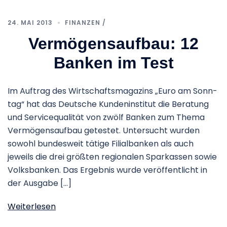
24. MAI 2013
FINANZEN /
Vermögensaufbau: 12
Banken im Test
Im Auf­trag des Wirt­schafts­ma­ga­zins „Euro am Sonn­
tag“ hat das Deut­sche Kun­den­in­sti­tut die Bera­tung
und Ser­vice­qua­li­tät von zwölf Ban­ken zum Thema
Ver­mö­gens­auf­bau getes­tet. Unter­sucht wur­den
sowohl bun­des­weit tätige Fili­al­ban­ken als auch
jeweils die drei größ­ten regio­na­len Spar­kas­sen sowie
Volks­ban­ken. Das Ergeb­nis wurde ver­öf­fent­licht in
der Aus­gabe […]
Weiterlesen