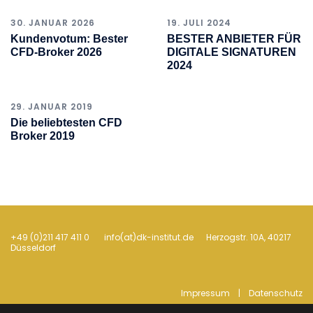
30. JANUAR 2026
19. JULI 2024
Kundenvotum: Bester
BESTER ANBIETER FÜR
CFD-Broker 2026
DIGITALE SIGNATUREN
2024
29. JANUAR 2019
Die beliebtesten CFD
Broker 2019
+49 (0)211 417 411 0 info(at)dk-institut.de Her­zogstr. 10A, 40217
Düsseldorf
Impressum
|
Datenschutz