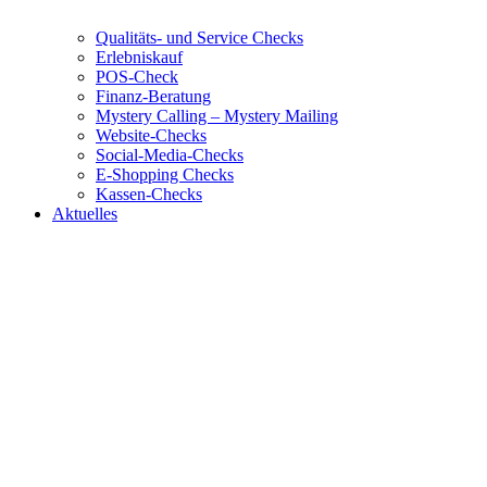
Qualitäts- und Service Checks
Erlebniskauf
POS-Check
Finanz-Beratung
Mystery Calling – Mystery Mailing
Website-Checks
Social-Media-Checks
E-Shopping Checks
Kassen-Checks
Aktuelles