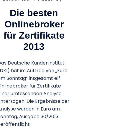
Die besten
Onlinebroker
für Zertifikate
2013
as Deut­sche Kun­den­in­sti­tut
DKI) hat im Auf­trag von „Euro
m Sonn­tag“ ins­ge­samt elf
nline­bro­ker für Zer­ti­fi­kate
iner umfas­sen­den Ana­lyse
nter­zo­gen. Die Ergeb­nisse der
na­lyse wur­den in Euro am
onn­tag, Aus­gabe 30/2013
eröffentlicht.