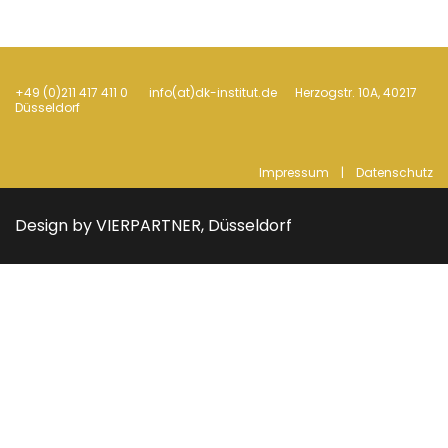
+49 (0)211 417 411 0 info(at)dk-institut.de Her­zogstr. 10A, 40217
Düsseldorf
Impressum
|
Datenschutz
Design by VIERPARTNER, Düsseldorf