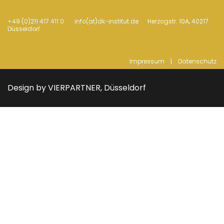
+49 (0)211 417 411 0 info(at)dk-institut.de Her­zogstr. 10A, 40217
Düsseldorf
Impressum
|
Datenschutz
Design by VIERPARTNER, Düsseldorf