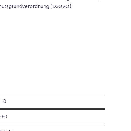
nschutzgrundverordnung (DSGVO).
1-0
1-90