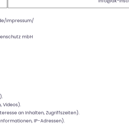
info@dk-insti
t.de/impressum/
atenschutz mbH
).
, Videos).
eresse an Inhalten, Zugriffszeiten).
nformationen, IP-Adressen).