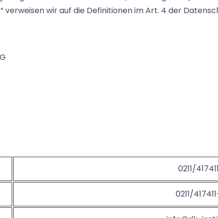
r“ verweisen wir auf die Definitionen im Art. 4 der Date
KG
0211/41741
0211/41741