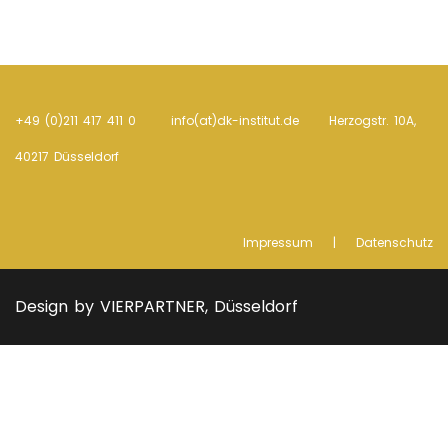
+49 (0)211 417 411 0 info(at)dk-institut.de Her­zogstr. 10A,
40217 Düsseldorf
Impressum
|
Datenschutz
Design by VIERPARTNER, Düsseldorf