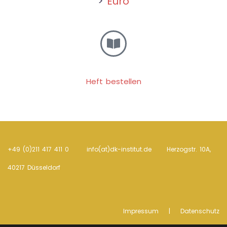
>
Euro
Heft bestellen
+49 (0)211 417 411 0 info(at)dk-institut.de Her­zogstr. 10A,
40217 Düsseldorf
Impressum
|
Datenschutz