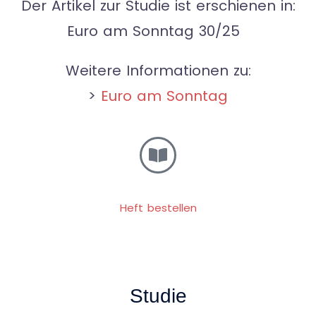
Der Artikel zur Studie ist erschienen in:
Euro am Sonntag 30/25
Weitere Informationen zu:
>
Euro am Sonntag
Heft bestellen
Studie