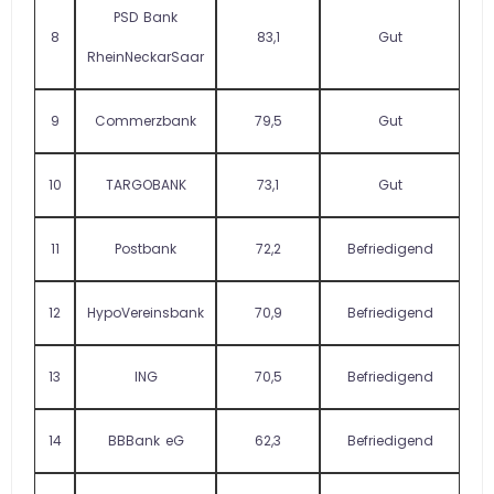
PSD Bank
8
83,1
Gut
RheinNeckarSaar
9
Commerzbank
79,5
Gut
10
TARGOBANK
73,1
Gut
11
Postbank
72,2
Befriedigend
12
HypoVereinsbank
70,9
Befriedigend
13
ING
70,5
Befriedigend
14
BBBank eG
62,3
Befriedigend