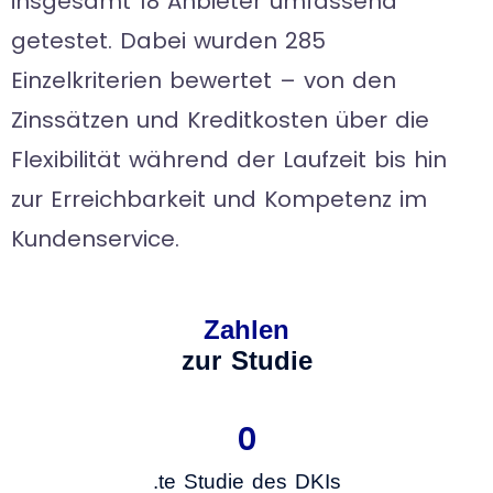
insgesamt 18 Anbieter umfassend
getestet. Dabei wurden 285
Einzelkriterien bewertet – von den
Zinssätzen und Kreditkosten über die
Flexibilität während der Laufzeit bis hin
zur Erreichbarkeit und Kompetenz im
Kundenservice.
Zahlen
zur Studie
0
.te Studie des DKIs