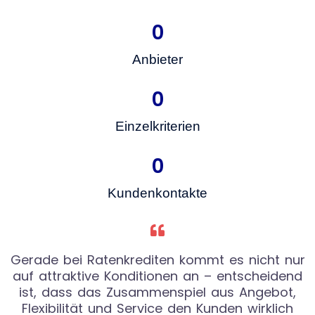
0
Anbieter
0
Einzelkriterien
0
Kundenkontakte
Gerade bei Ratenkrediten kommt es nicht nur
auf attraktive Konditionen an – entscheidend
ist, dass das Zusammenspiel aus Angebot,
Flexibilität und Service den Kunden wirklich