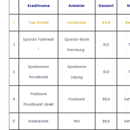
Kreditname
Anbieter
Gesamt
N
1
Top-Kredit
norisbank
94,8
Be
Sparda Fairkredit
Sparda-Bank
2
91,2
1
Hamburg
Sparkassen
Sparkasse
3
91,0
Privatkredit
Leipzig
Postbank
4
Postbank
88,9
Seh
Privatkredit direkt
5
Ratenkredit
ING
86,6
Seh