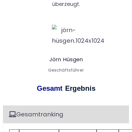
überzeugt.
Jörn Hüsgen
Geschäftsführer
Gesamt
Ergebnis
Gesamtranking