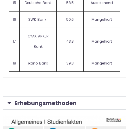
15
Deutsche Bank
58,5
Ausreichend
16
SWK Bank
50,6
Mangelhaft
OYAK ANKER
17
43,8
Mangelhaft
Bank
18
ikano Bank
39,8
Mangelhaft
Erhebungsmethoden