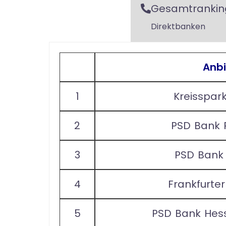
Gesamtrankin
Direktbanken
Anbi
1
Kreisspar
2
PSD Bank 
3
PSD Bank
4
Frankfurte
5
PSD Bank Hes