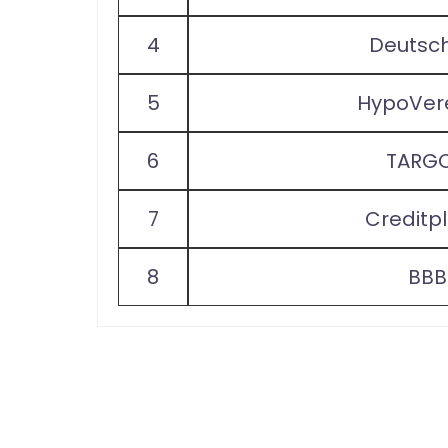
4
Deutsc
5
HypoVer
6
TARG
7
Creditp
8
BBB