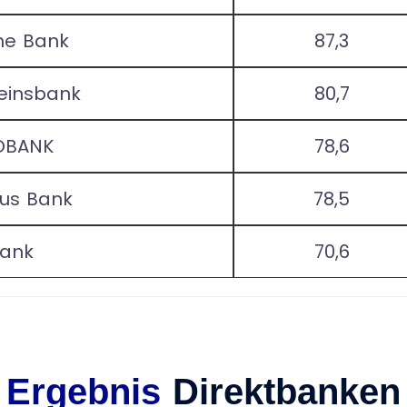
he Bank
87,3
einsbank
80,7
OBANK
78,6
lus Bank
78,5
ank
70,6
Ergebnis
Direktbanken