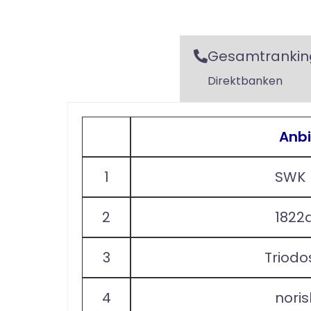
Gesamtrankin
Direktbanken
Anbi
1
SWK 
2
1822d
3
Triodo
4
nori