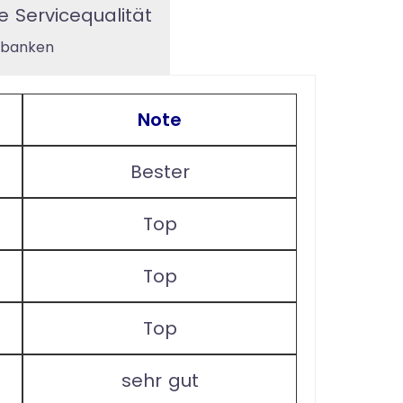
e Servicequalität
tbanken
Note
Bester
Top
Top
Top
sehr gut