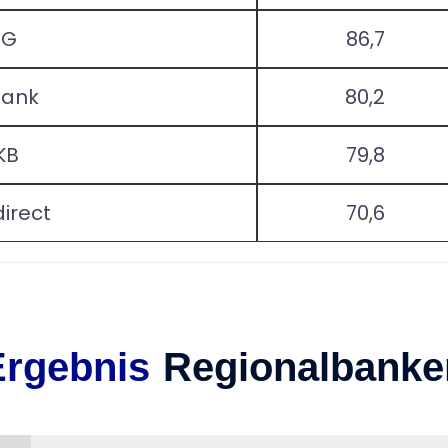
NG
86,7
Bank
80,2
KB
79,8
irect
70,6
Ergebnis
Regionalbanke