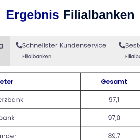
Ergebnis
Filialbanken
g
Schnellster Kundenservice
Best
Filialbanken
Filial
eter
Gesamt
rzbank
97,1
bank
97,0
ander
89,7