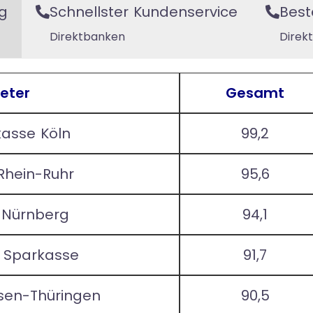
g
Schnellster Kundenservice
Best
Direktbanken
Direk
eter
Gesamt
kasse Köln
99,2
Rhein-Ruhr
95,6
 Nürnberg
94,1
r Sparkasse
91,7
sen-Thüringen
90,5