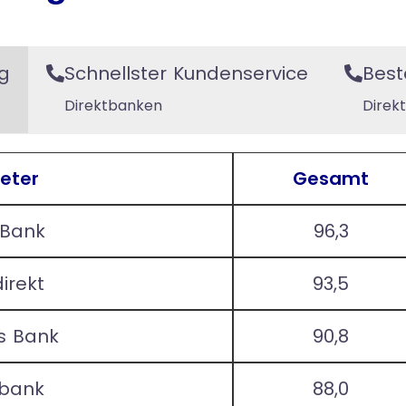
g
Schnellster Kundenservice
Best
Direktbanken
Direk
eter
Gesamt
Bank
96,3
irekt
93,5
s Bank
90,8
sbank
88,0