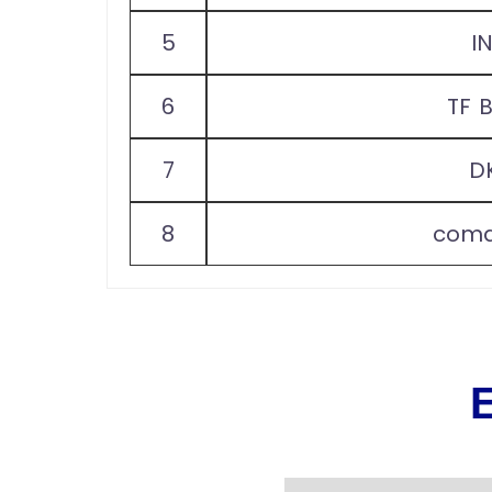
5
I
6
TF 
7
D
8
comd