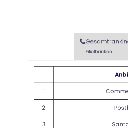
Gesamtrankin
Filialbanken
Anbi
1
Comme
2
Post
3
Sant