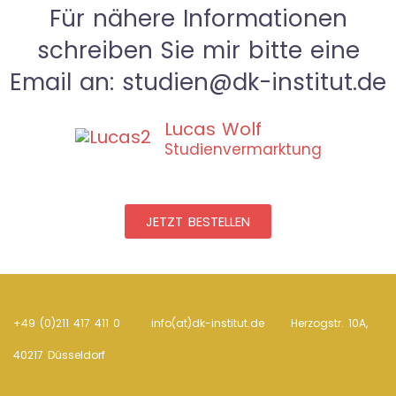
Für nähere Informationen
schreiben Sie mir bitte eine
Email an: studien@dk-institut.de
Lucas Wolf
Studienvermarktung
JETZT BESTELLEN
+49 (0)211 417 411 0 info(at)dk-institut.de Her­zogstr. 10A,
40217 Düsseldorf