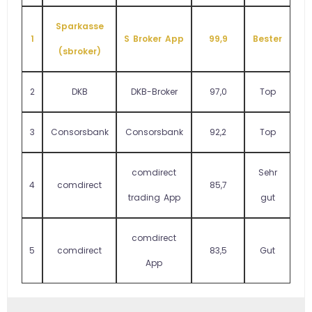
Sparkasse
1
S Broker App
99,9
Bester
(sbroker)
2
DKB
DKB-Broker
97,0
Top
3
Consorsbank
Consorsbank
92,2
Top
comdirect
Sehr
4
comdirect
85,7
trading App
gut
comdirect
5
comdirect
83,5
Gut
App