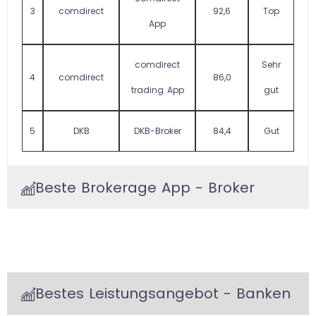
3
comdirect
92,6
Top
App
comdirect
Sehr
4
comdirect
86,0
trading App
gut
5
DKB
DKB-Broker
84,4
Gut
Beste Brokerage App - Broker
Bestes Leistungsangebot - Banken