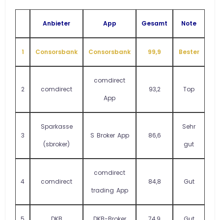
Anbieter
App
Gesamt
Note
1
Consorsbank
Consorsbank
99,9
Bester
comdirect
2
comdirect
93,2
Top
App
Sparkasse
Sehr
3
S Broker App
86,6
(sbroker)
gut
comdirect
4
comdirect
84,8
Gut
trading App
5
DKB
DKB-Broker
74,9
Gut